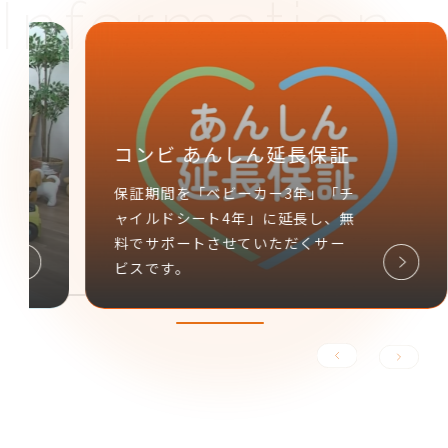
チャイルドシート
チ
取付確認車種リスト
取
お持ちの車とチャイルドシートの
取
適合をご確認ください。
を