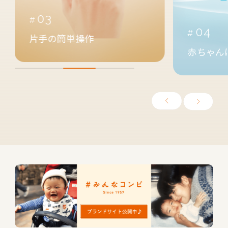
05
04
汗っかき
赤ちゃんに快適空間を