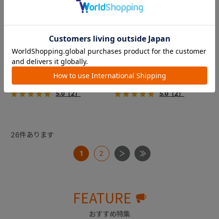
コムペット ミリミリライト ア
コムペット ミリミリライト ア
ルファ
ルファ
新色登場！幌はファスナー式
新色登場！幌はファスナー式
でラクラク開閉でき、ワンち
でラクラク開閉でき、ワンち
ゃんやネコちゃんの抜け出し
ゃんやネコちゃんの抜け出し
を防止！キャリー部前面にメ
を防止！キャリー部前面にメ
￥39,600
￥39,600
ッシュがプラスされた通気性
ッシュがプラスされた通気性
5.0
（2）
5.0
（2）
抜群の「ミリミリライト」シ
抜群の「ミリミリライト」シ
リーズです。
リーズです。
26
件あります
1
2
FEATURE
おすすめ特集