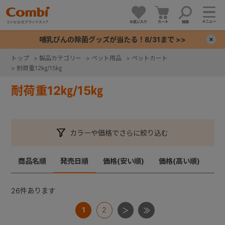
メニュー
お気に入り
カート
検索
哺乳びんの除菌グッズが当たる！8/31まで >>
×
トップ
>
製品カテゴリー
>
ペット用品
>
ペットカート
>
耐荷重12㎏/15㎏
+
耐荷重12㎏/15㎏
+
+
カラーや価格でさらに絞り込む
+
商品名順
発売日順
価格(安い順)
価格(高い順)
26
件あります
1
2