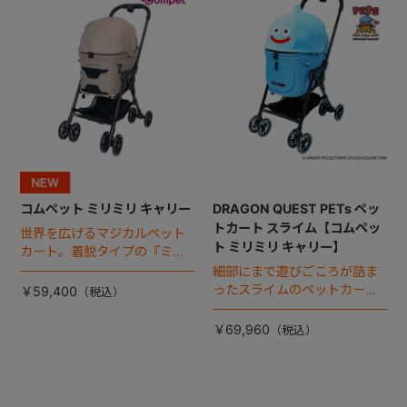
コムペット ミリミリ キャリー
DRAGON QUEST PETs ペッ
トカート スライム【コムペッ
世界を広げるマジカルペット
ト ミリミリ キャリー】
カート。着脱タイプの『ミリ
ミリ キャリー』 からアースカ
細部にまで遊びごころが詰ま
ラーが登場！
ったスライムのペットカー
￥59,400
ト。
￥69,960