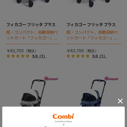
フィカゴー フリッタ プラス
フィカゴー フリッタ プラス
超・コンパクト、自動収納ペ
超・コンパクト、自動収納ペ
ットカート「フィカゴー」に
ットカート「フィカゴー」に
キャビン着脱タイプが新登
キャビン着脱タイプが新登
場！
場！
￥62,700
￥62,700
5.0
（1）
5.0
（1）