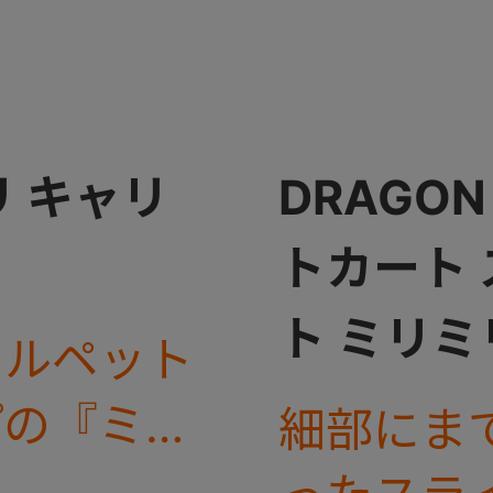
 キャリ
DRAGON 
トカート
ト ミリミ
カルペット
プの『ミリ
細部にま
からアース