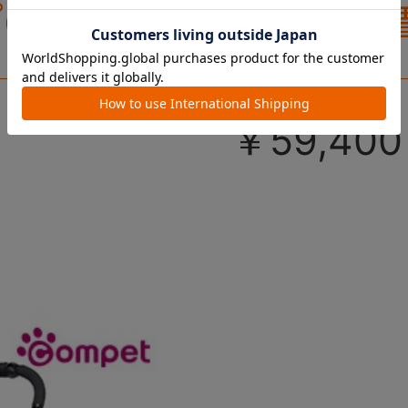
プの『ミリ
カート。
からアース
ミリ キャ
カラーが
￥59,400