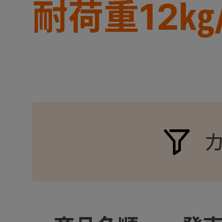
耐荷重12㎏
+
+