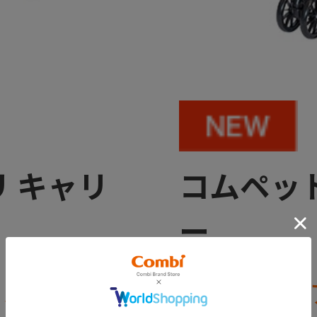
 キャリ
コムペット
ー
カルペット
世界を広