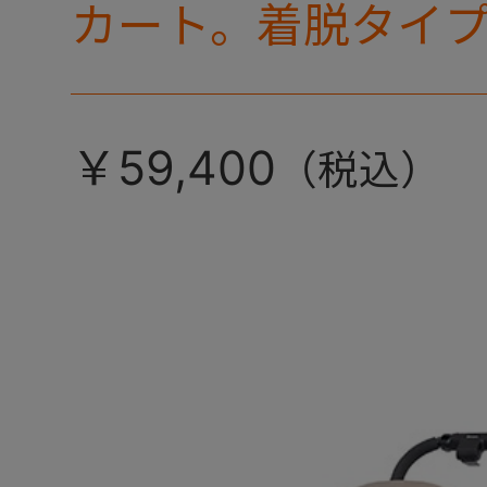
カート。着脱タイ
ミリ キャリー』 
カラーが登場！
￥59,400