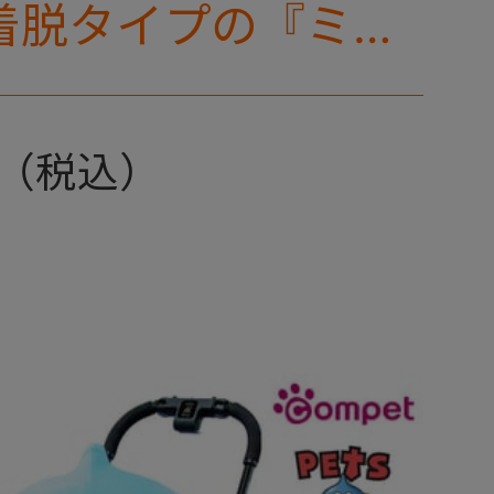
着脱タイプの『ミリ
リー』 からアース
登場！