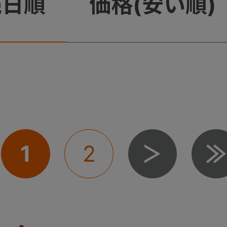
売日順
価格(安い順)
1
2