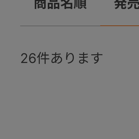
+
商品名順
発
26
件あります