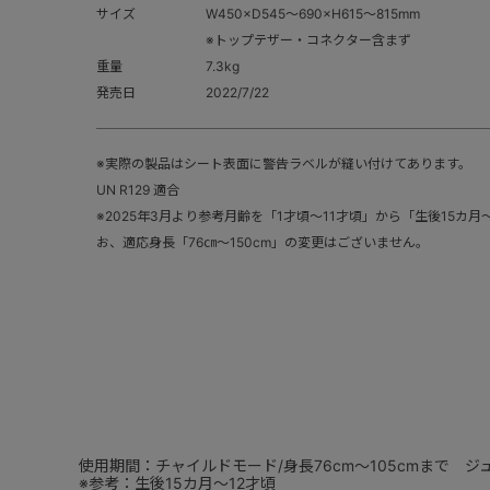
サイズ
W450×D545～690×H615～815mm
※トップテザー・コネクター含まず
重量
7.3kg
発売日
2022/7/22
※実際の製品はシート表面に警告ラベルが縫い付けてあります。
UN R129 適合
※2025年3月より参考月齢を「1才頃～11才頃」から「生後15カ
お、適応身長「76㎝～150cm」の変更はございません。
使用期間：チャイルドモード/身長76cm～105cmまで ジュ
※参考：生後15カ月～12才頃