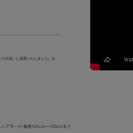
月～12才頃」に変更いたしました。な
ニアモード/身長100cm～150cmまで