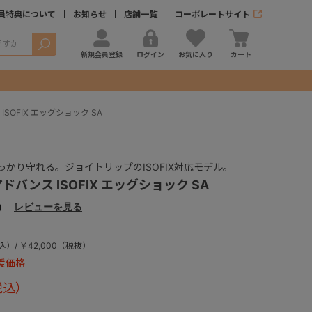
員特典について
お知らせ
店舗一覧
コーポレートサイト
検索
新規会員登録
ログイン
お気に入り
カート
SOFIX エッグショック SA
かり守れる。ジョイトリップのISOFIX対応モデル。
バンス ISOFIX エッグショック SA
）
レビューを見る
込）/ ￥42,000（税抜）
援価格