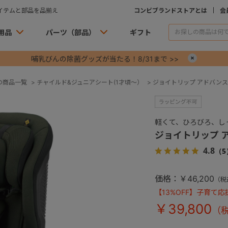
イテムと部品を品揃え
コンビブランドストアとは
会
用品
パーツ（部品）
ギフト
哺乳びんの除菌グッズが当たる！8/31まで >>
×
の商品一覧
>
チャイルド&ジュニアシート(1才頃～）
>
ジョイトリップ アドバンス I
軽くて、ひろびろ、しっ
ジョイトリップ アド
4.8
（5
価格：￥46,200
（税
【13%OFF】子育て応
￥39,800