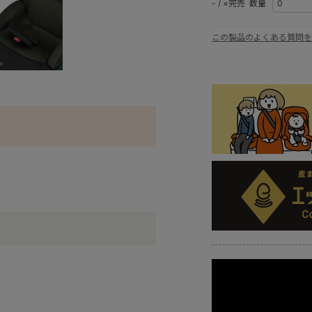
-
/
×完売
数量
この製品のよくある質問を