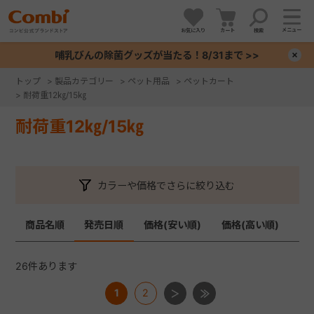
メニュー
お気に入り
カート
検索
哺乳びんの除菌グッズが当たる！8/31まで >>
×
トップ
>
製品カテゴリー
>
ペット用品
>
ペットカート
>
耐荷重12㎏/15㎏
+
耐荷重12㎏/15㎏
+
+
カラーや価格でさらに絞り込む
+
商品名順
発売日順
価格(安い順)
価格(高い順)
26
件あります
1
2