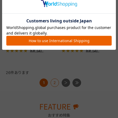
コムペット ミリミリライト ア
コムペット ミリミリライト ア
ルファ
ルファ
新色登場！幌はファスナー式
新色登場！幌はファスナー式
でラクラク開閉でき、ワンち
でラクラク開閉でき、ワンち
ゃんやネコちゃんの抜け出し
ゃんやネコちゃんの抜け出し
を防止！キャリー部前面にメ
を防止！キャリー部前面にメ
￥39,600
￥39,600
ッシュがプラスされた通気性
ッシュがプラスされた通気性
5.0
（2）
5.0
（2）
抜群の「ミリミリライト」シ
抜群の「ミリミリライト」シ
リーズです。
リーズです。
26
件あります
1
2
FEATURE
おすすめ特集