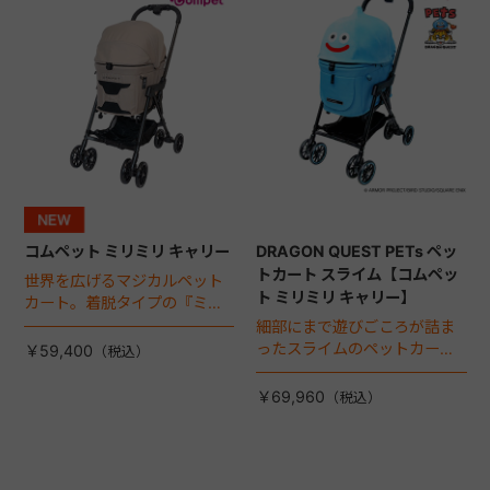
コムペット ミリミリ キャリー
DRAGON QUEST PETs ペッ
トカート スライム【コムペッ
世界を広げるマジカルペット
ト ミリミリ キャリー】
カート。着脱タイプの『ミリ
ミリ キャリー』 からアースカ
細部にまで遊びごころが詰ま
ラーが登場！
ったスライムのペットカー
￥59,400
ト。
￥69,960