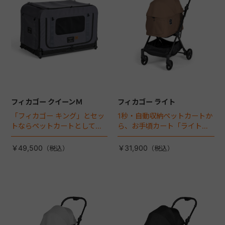
フィカゴー クイーンＭ
フィカゴー ライト
「フィカゴー キング」とセッ
1秒・自動収納ペットカートか
トならペットカートとしても
ら、お手頃カート「ライト」
使える、耐荷重50㎏の大型犬
が登場！
向けケージが登場！
￥49,500
￥31,900