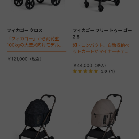
フィカゴー クロス
フィカゴー フリー トゥー ゴー
2.5
「フィカゴー」から耐荷重
100kgの大型犬向けモデルが
超・コンパクト、自動収納ペ
登場。
ットカートがマイナーチェン
ジ！
￥121,000
￥44,000
5.0
（1）