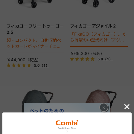
フィカゴー フリー トゥー ゴー
フィカゴー アジャイル 2
2.5
『FikaGO（フィカゴー）』か
ら待望の中型犬向け『アジャ
超・コンパクト、自動収納ペ
イル２』 登場！耐荷重30kg
ットカートがマイナーチェン
で、しかも1秒・自動収納機能
ジ！
￥69,300
搭載！！
5.0
（1）
￥44,000
5.0
（1）
×