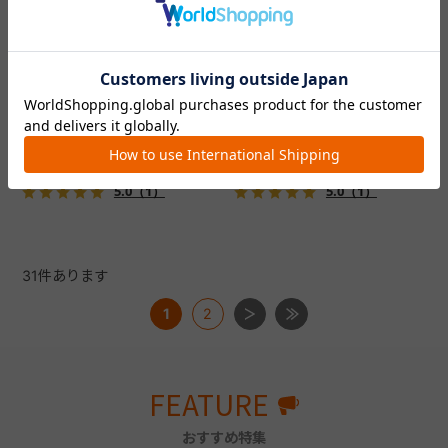
フィカゴー アジャイル 2
フィカゴー アジャイル 2
『FikaGO（フィカゴー）』か
『FikaGO（フィカゴー）』か
ら待望の中型犬向け『アジャ
ら待望の中型犬向け『アジャ
イル２』 登場！耐荷重30kg
イル２』 登場！耐荷重30kg
で、しかも1秒・自動収納機能
で、しかも1秒・自動収納機能
￥69,300
￥69,300
搭載！！
搭載！！
5.0
（1）
5.0
（1）
31
件あります
1
2
FEATURE
おすすめ特集