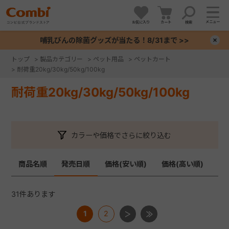
メニュー
お気に入り
カート
検索
哺乳びんの除菌グッズが当たる！8/31まで >>
×
トップ
>
製品カテゴリー
>
ペット用品
>
ペットカート
>
耐荷重20kg/30kg/50kg/100kg
+
耐荷重20kg/30kg/50kg/100kg
+
+
カラーや価格でさらに絞り込む
+
商品名順
発売日順
価格(安い順)
価格(高い順)
31
件あります
1
2