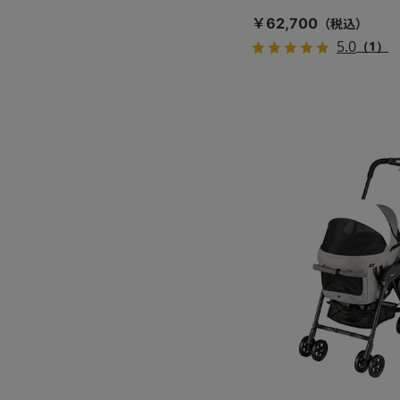
￥62,700
5.0
（1）