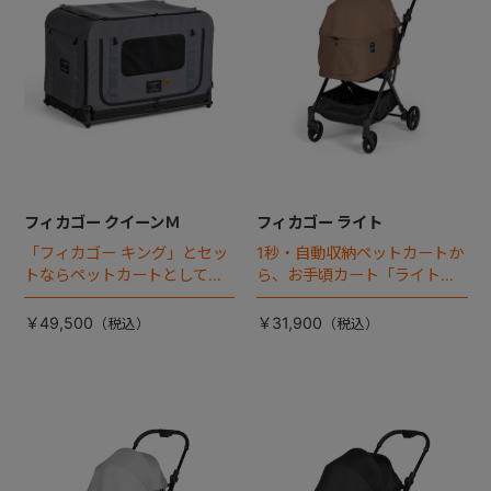
フィカゴー クイーンＭ
フィカゴー ライト
「フィカゴー キング」とセッ
1秒・自動収納ペットカートか
トならペットカートとしても
ら、お手頃カート「ライト」
使える、耐荷重50㎏の大型犬
が登場！
向けケージが登場！
￥49,500
￥31,900