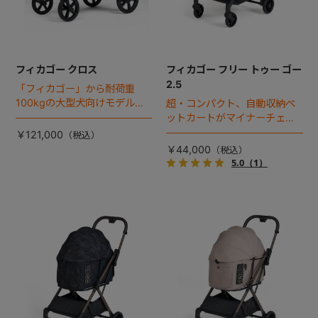
フィカゴー クロス
フィカゴー フリー トゥー ゴー
2.5
「フィカゴー」から耐荷重
100kgの大型犬向けモデルが
超・コンパクト、自動収納ペ
登場。
ットカートがマイナーチェン
ジ！
￥121,000
￥44,000
5.0
（1）