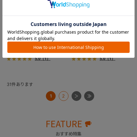
フィカゴー アジャイル 2
フィカゴー アジャイル 2
『FikaGO（フィカゴー）』か
『FikaGO（フィカゴー）』か
ら待望の中型犬向け『アジャ
ら待望の中型犬向け『アジャ
イル２』 登場！耐荷重30kg
イル２』 登場！耐荷重30kg
で、しかも1秒・自動収納機能
で、しかも1秒・自動収納機能
￥69,300
￥69,300
搭載！！
搭載！！
5.0
（1）
5.0
（1）
31
件あります
1
2
FEATURE
おすすめ特集