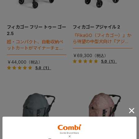
フィカゴー フリー トゥー ゴー
フィカゴー アジャイル 2
2.5
『FikaGO（フィカゴー）』か
ら待望の中型犬向け『アジャ
超・コンパクト、自動収納ペ
イル２』 登場！耐荷重30kg
ットカートがマイナーチェン
で、しかも1秒・自動収納機能
ジ！
￥69,300
搭載！！
5.0
（1）
￥44,000
5.0
（1）