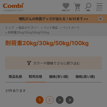
メニュー
お気に入り
カート
検索
哺乳びんの除菌グッズが当たる！8/31まで >>
×
トップ
>
製品カテゴリー
>
ペット用品
>
ペットカート
>
耐荷重20kg/30kg/50kg/100kg
+
耐荷重20kg/30kg/50kg/100kg
+
+
カラーや価格でさらに絞り込む
+
商品名順
発売日順
価格(安い順)
価格(高い順)
31
件あります
1
2