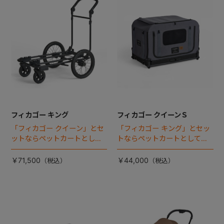
フィカゴー キング
フィカゴー クイーンＳ
「フィカゴー クイーン」とセ
「フィカゴー キング」とセッ
ットならペットカートとして
トならペットカートとしても
使える、耐荷重50kgの大型犬
使える、耐荷重30㎏の中～大
向け車体登場！
型犬向けケージが登場！
￥71,500
￥44,000