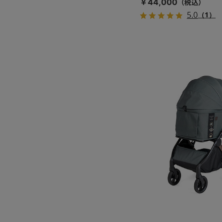
￥44,000
5.0
（1）