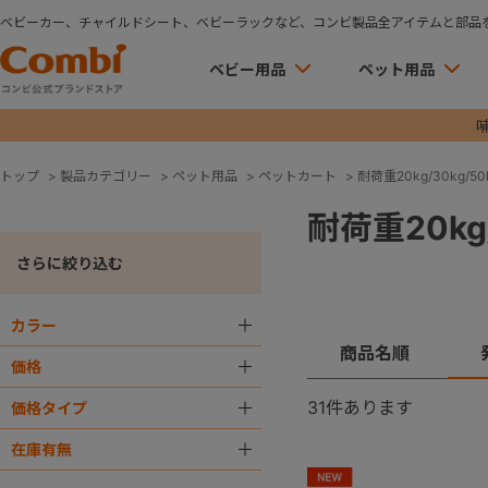
ベビーカー、チャイルドシート、ベビーラックなど、コンビ製品全アイテムと部品
ベビー用品
ペット用品
トップ
>
製品カテゴリー
>
ペット用品
>
ペットカート
>
耐荷重20kg/30kg/50k
耐荷重20kg/
さらに絞り込む
カラー
＋
商品名順
価格
＋
31
件あります
価格タイプ
＋
在庫有無
＋