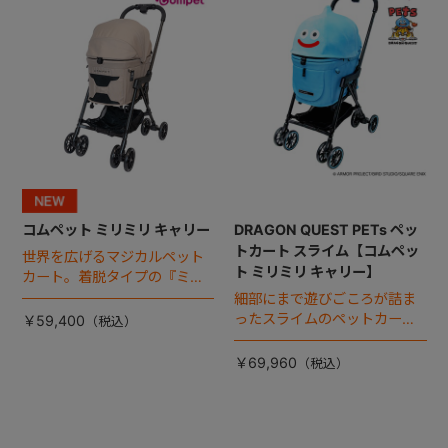
コムペット ミリミリ キャリー
DRAGON QUEST PETs ペッ
トカート スライム【コムペッ
世界を広げるマジカルペット
ト ミリミリ キャリー】
カート。着脱タイプの『ミリ
ミリ キャリー』 からアースカ
細部にまで遊びごころが詰ま
ラーが登場！
ったスライムのペットカー
￥59,400
ト。
￥69,960