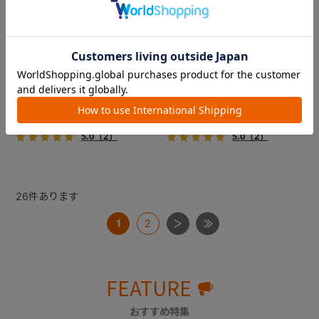
コムペット ミリミリライト ア
コムペット ミリミリライト ア
ルファ
ルファ
新色登場！幌はファスナー式
新色登場！幌はファスナー式
でラクラク開閉でき、ワンち
でラクラク開閉でき、ワンち
ゃんやネコちゃんの抜け出し
ゃんやネコちゃんの抜け出し
を防止！キャリー部前面にメ
を防止！キャリー部前面にメ
￥39,600
￥39,600
ッシュがプラスされた通気性
ッシュがプラスされた通気性
5.0
（2）
5.0
（2）
抜群の「ミリミリライト」シ
抜群の「ミリミリライト」シ
リーズです。
リーズです。
26
件あります
1
2
FEATURE
おすすめ特集