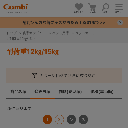
メニュー
お気に入り
カート
検索
哺乳びんの除菌グッズが当たる！8/31まで >>
×
トップ
>
製品カテゴリー
>
ペット用品
>
ペットカート
>
耐荷重12㎏/15㎏
+
耐荷重12㎏/15㎏
+
+
カラーや価格でさらに絞り込む
+
商品名順
発売日順
価格(安い順)
価格(高い順)
26
件あります
1
2