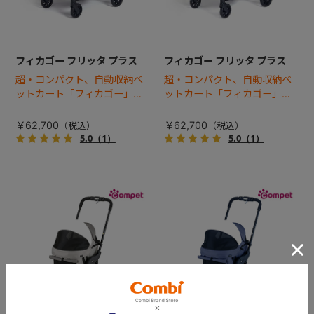
フィカゴー フリッタ プラス
フィカゴー フリッタ プラス
超・コンパクト、自動収納ペ
超・コンパクト、自動収納ペ
ットカート「フィカゴー」に
ットカート「フィカゴー」に
キャビン着脱タイプが新登
キャビン着脱タイプが新登
場！
場！
￥62,700
￥62,700
5.0
（1）
5.0
（1）