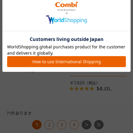
コムペット リバーシブルコン
DRAGON QUEST PETs コン
フォートクッションJF
フォートクッション スライム
【コムペット ペットカート
裏面は接触冷感生地で暑い季
用】
節も快適！ペットカートをお
しゃれに・かわいく・かっこ
愛車の目印に！ふわふわ生地
よく！
のスライムのかたちをした、
￥5,500
あごのせクッション。
￥7,920
5.0
（1）
71
件あります
1
2
3
4