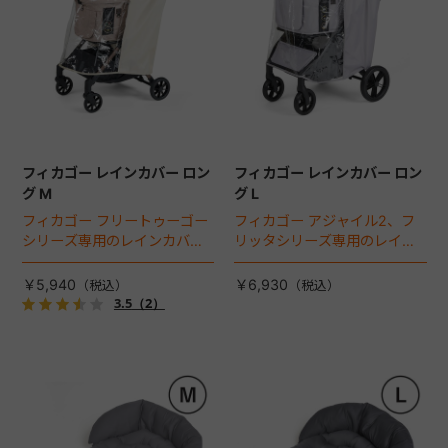
フィカゴー レインカバー ロン
フィカゴー レインカバー ロン
グ M
グ L
フィカゴー フリートゥーゴー
フィカゴー アジャイル2、フ
シリーズ専用のレインカバ
リッタシリーズ専用のレイン
ー。雨の日のお出かけも安
カバー。雨の日のお出かけも
心。
安心。
￥5,940
￥6,930
3.5
（2）