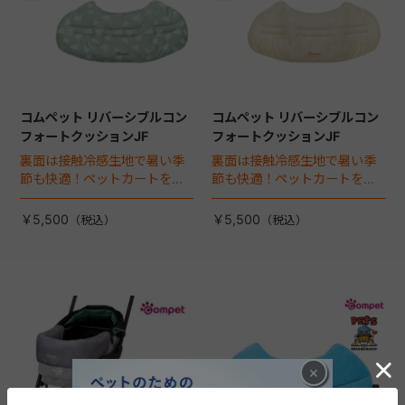
コムペット リバーシブルコン
コムペット リバーシブルコン
フォートクッションJF
フォートクッションJF
裏面は接触冷感生地で暑い季
裏面は接触冷感生地で暑い季
節も快適！ペットカートをお
節も快適！ペットカートをお
しゃれに・かわいく・かっこ
しゃれに・かわいく・かっこ
よく！
よく！
￥5,500
￥5,500
×