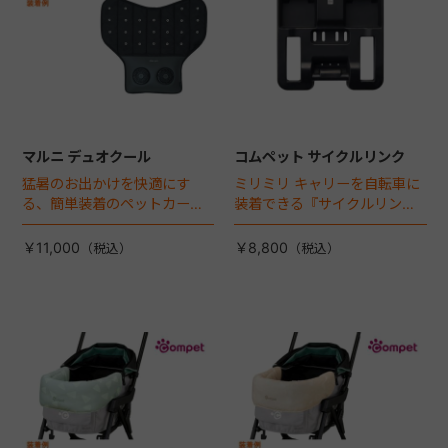
マルニ デュオクール
コムペット サイクルリンク
猛暑のお出かけを快適にす
ミリミリ キャリーを自転車に
る、簡単装着のペットカート
装着できる『サイクルリン
専用ダブル送風ファンが登
ク』が登場！
場。
￥11,000
￥8,800