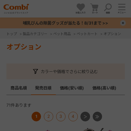
メニュー
お気に入り
カート
検索
哺乳びんの除菌グッズが当たる！8/31まで >>
×
トップ
>
製品カテゴリー
>
ペット用品
>
ペットカート
>
オプション
+
オプション
+
カラーや価格でさらに絞り込む
+
商品名順
発売日順
価格(安い順)
価格(高い順)
+
71
件あります
1
2
3
4