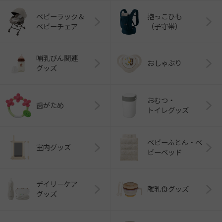
ベビーラック＆
抱っこひも
ベビーチェア
（子守帯）
哺乳びん関連
おしゃぶり
グッズ
おむつ・
歯がため
トイレグッズ
ベビーふとん・ベ
室内グッズ
ビーベッド
デイリーケア
離乳食グッズ
グッズ