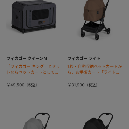
フィカゴー クイーンＭ
フィカゴー ライト
「フィカゴー キング」とセッ
1秒・自動収納ペットカートか
トならペットカートとしても
ら、お手頃カート「ライト」
使える、耐荷重50㎏の大型犬
が登場！
向けケージが登場！
￥49,500
￥31,900