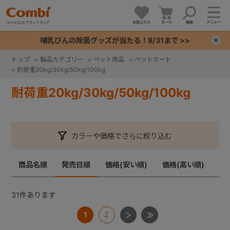
メニュー
お気に入り
カート
検索
哺乳びんの除菌グッズが当たる！8/31まで >>
×
トップ
>
製品カテゴリー
>
ペット用品
>
ペットカート
>
耐荷重20kg/30kg/50kg/100kg
+
耐荷重20kg/30kg/50kg/100kg
+
+
カラーや価格でさらに絞り込む
+
商品名順
発売日順
価格(安い順)
価格(高い順)
31
件あります
1
2