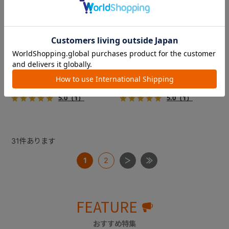
フィカゴー アジャイル 2
フィカゴー アジャイル 2
『FikaGO（フィカゴー）』か
『FikaGO（フィカゴー）』か
ら待望の中型犬向け『アジャ
ら待望の中型犬向け『アジャ
イル２』 登場！耐荷重30kg
イル２』 登場！耐荷重30kg
で、しかも1秒・自動収納機能
で、しかも1秒・自動収納機能
￥69,300
￥69,300
搭載！！
搭載！！
5.0
（1）
5.0
（1）
31
件あります
1
2
FEATURE
おすすめ特集