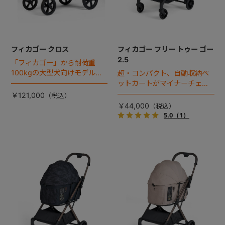
フィカゴー クロス
フィカゴー フリー トゥー ゴー
2.5
「フィカゴー」から耐荷重
100kgの大型犬向けモデルが
超・コンパクト、自動収納ペ
登場。
ットカートがマイナーチェン
ジ！
￥121,000
￥44,000
5.0
（1）