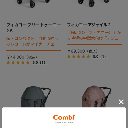
フィカゴー フリー トゥー ゴー
フィカゴー アジャイル 2
2.5
『FikaGO（フィカゴー）』か
ら待望の中型犬向け『アジャ
超・コンパクト、自動収納ペ
イル２』 登場！耐荷重30kg
ットカートがマイナーチェン
で、しかも1秒・自動収納機能
ジ！
￥69,300
搭載！！
5.0
（1）
￥44,000
5.0
（1）