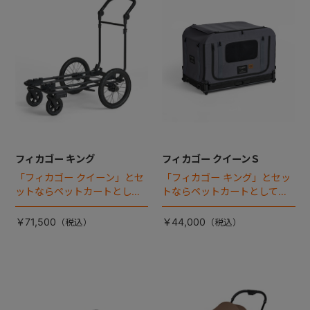
フィカゴー キング
フィカゴー クイーンＳ
「フィカゴー クイーン」とセ
「フィカゴー キング」とセッ
ットならペットカートとして
トならペットカートとしても
使える、耐荷重50kgの大型犬
使える、耐荷重30㎏の中～大
向け車体登場！
型犬向けケージが登場！
￥71,500
￥44,000