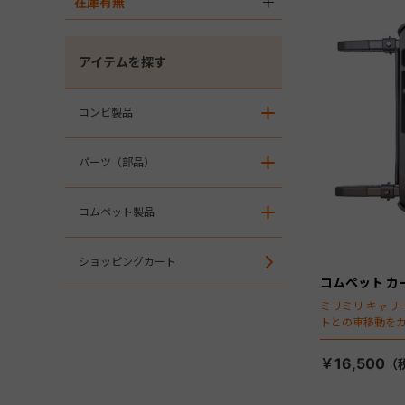
在庫有無
＋
アイテムを探す
コンビ製品
＋
パーツ（部品）
＋
コムペット製品
＋
ショッピングカート
コムペット カー
ミリミリ キャリー
トとの車移動を
￥16,500