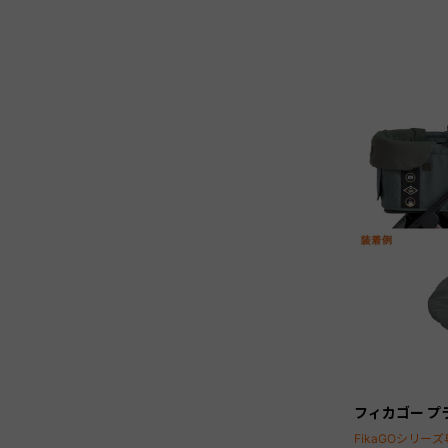
フィカゴー プ
FikaGOシリ