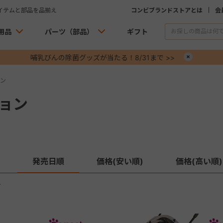
イテムと部品を品揃え
コンビブランドストアとは
会
用品
パーツ（部品）
ギフト
哺乳びんの除菌グッズが当たる！8/31まで >>
×
ン
ョン
発売日順
価格(安い順)
価格(高い順)
す