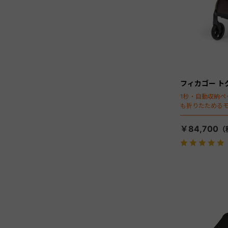
フィカゴー ト
1秒・自動収納ペ
も折りたためる
￥84,700