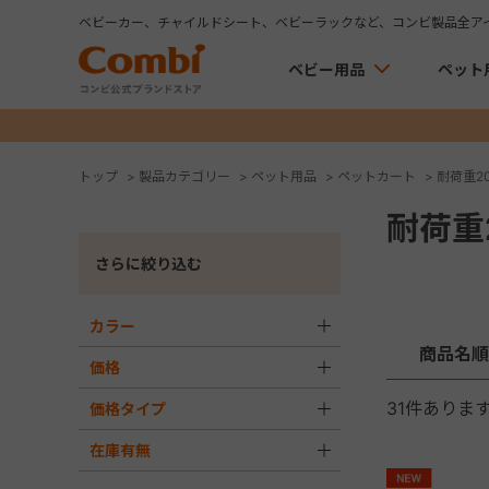
ベビーカー、チャイルドシート、ベビーラックなど、コンビ製品全ア
ベビー用品
ペット
トップ
>
製品カテゴリー
>
ペット用品
>
ペットカート
>
耐荷重20k
耐荷重2
さらに絞り込む
カラー
＋
商品名順
価格
＋
31
件ありま
価格タイプ
＋
在庫有無
＋