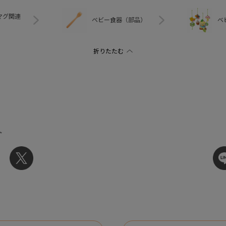
マグ関連
ベビー食器（部品）
ベ
ト