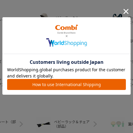
ベビーラック＆
抱
シート
ベビーチェア
（
おむつ・
室
トイレグッズ
ズ
ベビー食器
マ
ア
ア
ベビートイ
ア）
（
シート（部
ベビーラック＆チェア
室
（部品）