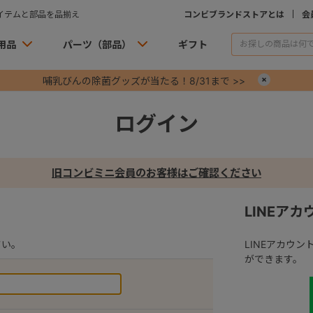
イテムと部品を品揃え
コンビブランドストアとは
会
用品
パーツ（部品）
ギフト
哺乳びんの除菌グッズが当たる！8/31まで >>
×
ログイン
旧コンビミニ会員のお客様はご確認ください
LINEア
さい。
LINEアカウ
ができます。