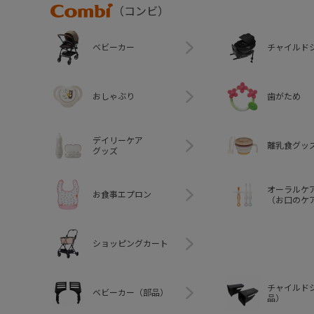
Combi
（コンビ）
ベビーカー
チャイルド
おしゃぶり
歯がため
デイリーケア
離乳食グッ
グッズ
オーラルケ
お食事エプロン
（お口のケ
ショッピングカート
チャイルド
ベビーカー（部品）
品）