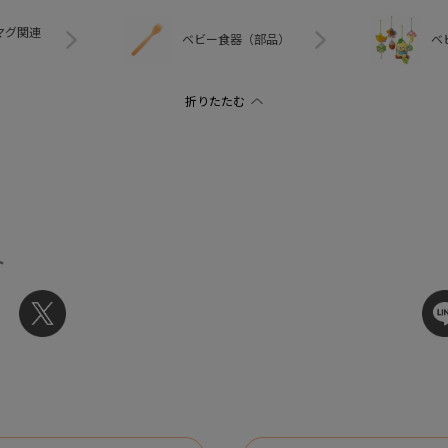
マグ関連
ベビー食器（部品）
ベ
ト