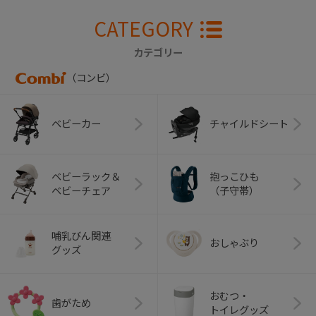
CATEGORY
カテゴリー
（コンビ）
ベビーカー
チャイルドシート
ベビーラック＆
抱っこひも
ベビーチェア
（子守帯）
哺乳びん関連
おしゃぶり
グッズ
おむつ・
歯がため
トイレグッズ