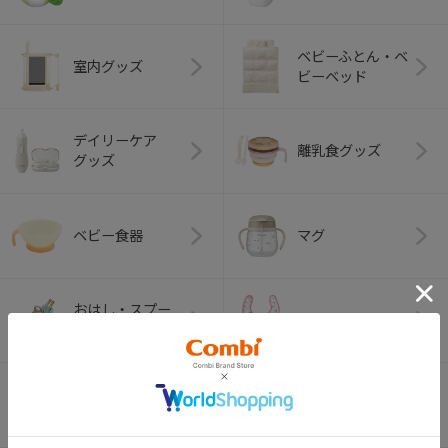
ベビーふとん・ベ
室内グッズ
ビーベッド
デイリーケア
離乳食グッズ
グッズ
ベビー食器
マグ
おはし・スプー
お食事エプロン
ン・フォーク
オーラルケア
ベビートイ
（お口のケア）