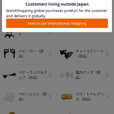
アウトドアグッズ
ペット用品
（ヘルメット）
ショッピングカー
ト
ベビーカー（部
チャイルドシート
品）
（部品）
ベビーラック＆チ
室内グッズ（部
ェア（部品）
品）
ベビーふとん（部
バス・トイレグッ
品）
ズ（部品）