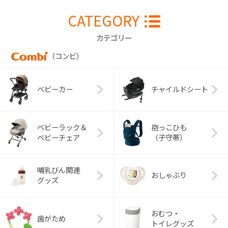
CATEGORY
カテゴリー
（コンビ）
ベビーカー
チャイルドシート
ベビーラック＆
抱っこひも
ベビーチェア
（子守帯）
哺乳びん関連
おしゃぶり
グッズ
おむつ・
歯がため
トイレグッズ