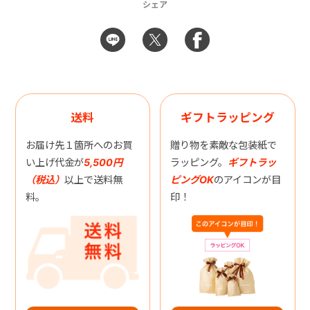
シェア
送料
ギフトラッピング
お届け先１箇所へのお買
贈り物を素敵な包装紙で
い上げ代金が
5,500円
ラッピング。
ギフトラッ
（税込）
以上で送料無
ピングOK
のアイコンが目
料。
印！