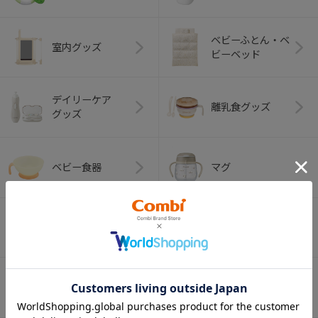
ベビーふとん・ベ
室内グッズ
ビーベッド
デイリーケア
離乳食グッズ
グッズ
ベビー食器
マグ
おはし・スプー
お食事エプロン
ン・フォーク
オーラルケア
ベビートイ
（お口のケア）