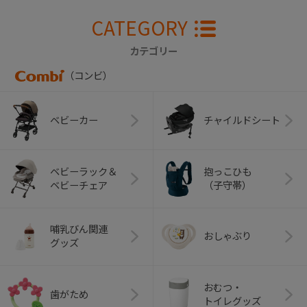
CATEGORY
カテゴリー
（コンビ）
ベビーカー
チャイルドシート
ベビーラック＆
抱っこひも
ベビーチェア
（子守帯）
哺乳びん関連
おしゃぶり
グッズ
おむつ・
歯がため
トイレグッズ