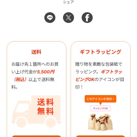
シェア
送料
ギフトラッピング
お届け先１箇所へのお買
贈り物を素敵な包装紙で
い上げ代金が
5,500円
ラッピング。
ギフトラッ
（税込）
以上で送料無
ピングOK
のアイコンが目
料。
印！