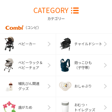
CATEGORY
カテゴリー
（コンビ）
ベビーカー
チャイルドシート
ベビーラック＆
抱っこひも
ベビーチェア
（子守帯）
哺乳びん関連
おしゃぶり
グッズ
おむつ・
歯がため
トイレグッズ