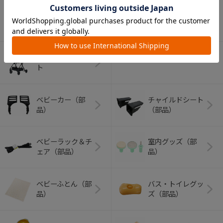
アウトドアグッズ
ペット用品
（ヘルメット）
ショッピングカー
ト
ベビーカー（部
チャイルドシート
品）
（部品）
ベビーラック＆チ
室内グッズ（部
ェア（部品）
品）
ベビーふとん（部
バス・トイレグッ
品）
ズ（部品）