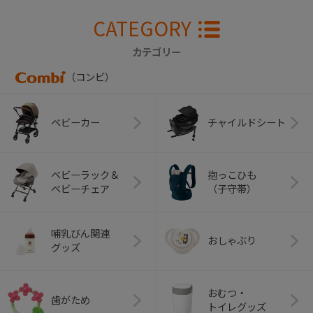
CATEGORY
カテゴリー
（コンビ）
ベビーカー
チャイルドシート
ベビーラック＆
抱っこひも
ベビーチェア
（子守帯）
哺乳びん関連
おしゃぶり
グッズ
おむつ・
歯がため
トイレグッズ