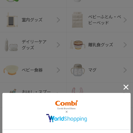
ベビーふとん・ベ
室内グッズ
ビーベッド
デイリーケア
離乳食グッズ
グッズ
ベビー食器
マグ
おはし・スプー
お食事エプロン
ン・フォーク
オーラルケア
ベビートイ
（お口のケア）