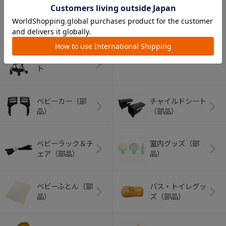
アウトドアグッズ
ペット用品
（ヘルメット）
ショッピングカー
ト
ベビーカー（部
チャイルドシート
品）
（部品）
ベビーラック＆チ
室内グッズ（部
ェア（部品）
品）
ベビーふとん（部
バス・トイレグッ
品）
ズ（部品）