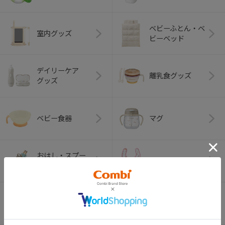
ベビーふとん・ベ
室内グッズ
ビーベッド
デイリーケア
離乳食グッズ
グッズ
ベビー食器
マグ
おはし・スプー
お食事エプロン
ン・フォーク
オーラルケア
ベビートイ
（お口のケア）