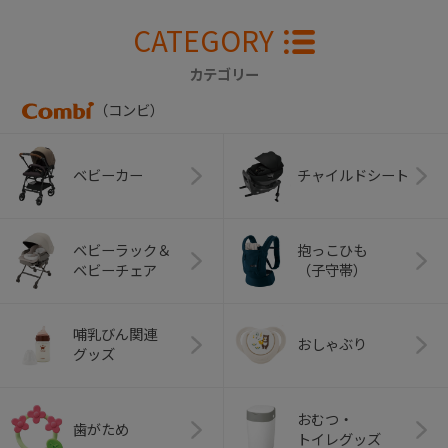
CATEGORY
カテゴリー
（コンビ）
ベビーカー
チャイルドシート
ベビーラック＆
抱っこひも
ベビーチェア
（子守帯）
哺乳びん関連
おしゃぶり
グッズ
おむつ・
歯がため
トイレグッズ