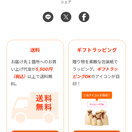
シェア
送料
ギフトラッピング
お届け先１箇所へのお買
贈り物を素敵な包装紙で
い上げ代金が
5,500円
ラッピング。
ギフトラッ
（税込）
以上で送料無
ピングOK
のアイコンが目
料。
印！