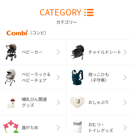
CATEGORY
カテゴリー
（コンビ）
ベビーカー
チャイルドシート
ベビーラック＆
抱っこひも
ベビーチェア
（子守帯）
哺乳びん関連
おしゃぶり
グッズ
おむつ・
歯がため
トイレグッズ