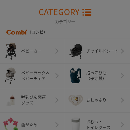
CATEGORY
カテゴリー
（コンビ）
ベビーカー
チャイルドシート
ベビーラック＆
抱っこひも
ベビーチェア
（子守帯）
哺乳びん関連
おしゃぶり
グッズ
おむつ・
歯がため
トイレグッズ