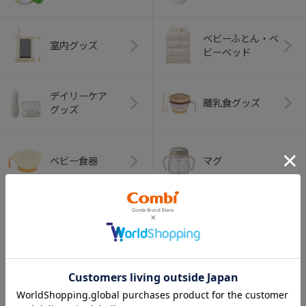
ベビーふとん・ベ
室内グッズ
ビーベッド
デイリーケア
離乳食グッズ
グッズ
ベビー食器
マグ
おはし・スプー
お食事エプロン
ン・フォーク
オーラルケア
ベビートイ
（お口のケア）