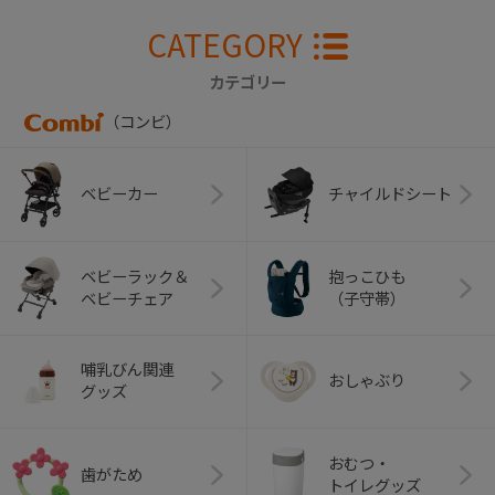
CATEGORY
カテゴリー
（コンビ）
ベビーカー
チャイルドシート
ベビーラック＆
抱っこひも
ベビーチェア
（子守帯）
哺乳びん関連
おしゃぶり
グッズ
おむつ・
歯がため
トイレグッズ