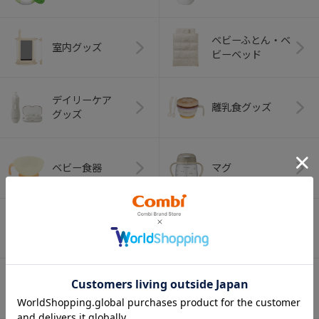
ベビーふとん・ベ
室内グッズ
ビーベッド
デイリーケア
離乳食グッズ
グッズ
ベビー食器
マグ
おはし・スプー
お食事エプロン
ン・フォーク
オーラルケア
ベビートイ
（お口のケア）