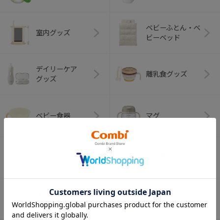
ベビーふとん・ベ
室内グッズ
ビーベッド
デイリーケア
離乳食グッズ
グッズ
ベビー食器
マグ
おはし・スプー
お食事エプロン
ン・フォーク
オーラルケア
ベビートイ
（お口のケア）