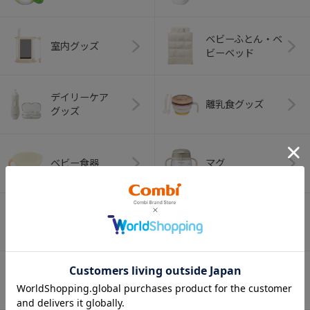
ベビーふとん・ベ
室内グッズ
ビーベッド
デイリーケア
離乳食グッズ
グッズ
ベビー食器
マグ
おはし・スプー
お食事エプロン
ン・フォーク
オーラルケア
ベビートイ
（お口のケア）