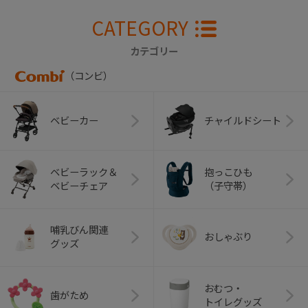
CATEGORY
カテゴリー
（コンビ）
ベビーカー
チャイルドシート
ベビーラック＆
抱っこひも
ベビーチェア
（子守帯）
哺乳びん関連
おしゃぶり
グッズ
おむつ・
歯がため
トイレグッズ