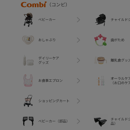
Combi
（コンビ）
ベビーカー
チャイルド
おしゃぶり
歯がため
デイリーケア
離乳食グッ
グッズ
オーラルケ
お食事エプロン
（お口のケ
ショッピングカート
チャイルド
ベビーカー（部品）
品）