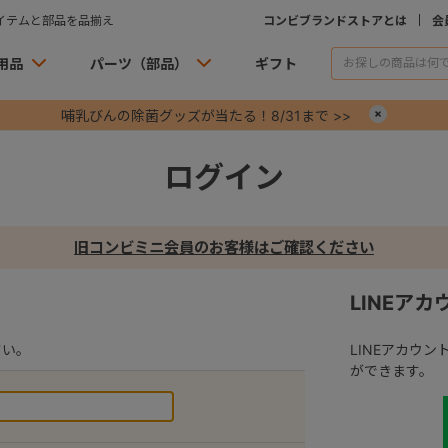
イテムと部品を品揃え
コンビブランドストアとは
会
用品
パーツ（部品）
ギフト
哺乳びんの除菌グッズが当たる！8/31まで >>
×
ログイン
旧コンビミニ会員のお客様はご確認ください
LINEア
さい。
LINEアカウ
ができます。