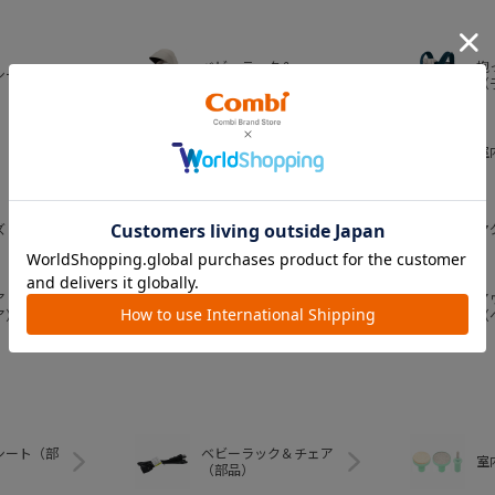
ベビーラック＆
抱
シート
ベビーチェア
（
おむつ・
室
トイレグッズ
ズ
ベビー食器
マ
ア
ア
ベビートイ
ア）
（
シート（部
ベビーラック＆チェア
室
（部品）