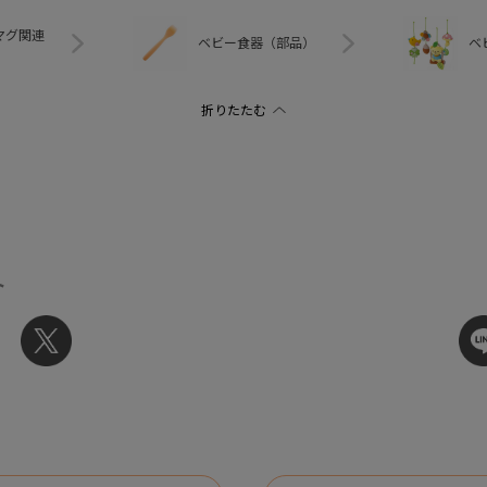
マグ関連
ベビー食器（部品）
ベ
ト