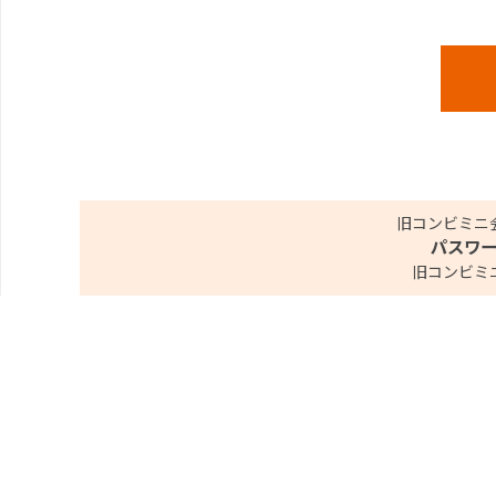
旧コンビミニ
パスワ
旧コンビミ