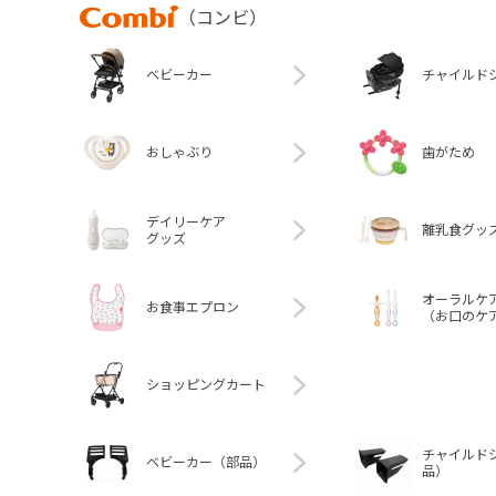
Combi
（コンビ）
ベビーカー
チャイルド
おしゃぶり
歯がため
デイリーケア
離乳食グッ
グッズ
オーラルケ
お食事エプロン
（お口のケ
ショッピングカート
チャイルド
ベビーカー（部品）
品）