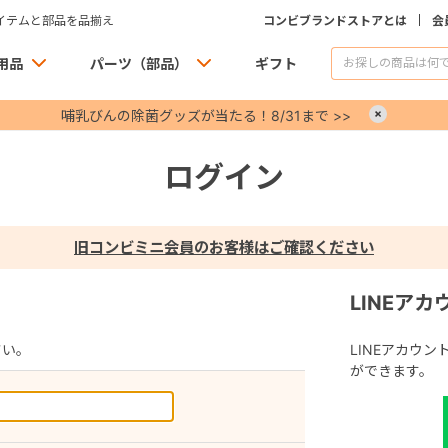
イテムと部品を品揃え
コンビブランドストアとは
会
用品
パーツ（部品）
ギフト
哺乳びんの除菌グッズが当たる！8/31まで >>
×
ログイン
旧コンビミニ会員のお客様はご確認ください
LINEア
さい。
LINEアカウ
ができます。