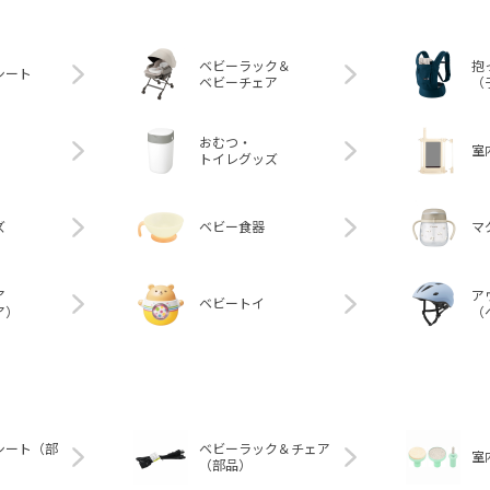
ベビーラック＆
抱
シート
ベビーチェア
（
おむつ・
室
トイレグッズ
ズ
ベビー食器
マ
ア
ア
ベビートイ
ア）
（
シート（部
ベビーラック＆チェア
室
（部品）