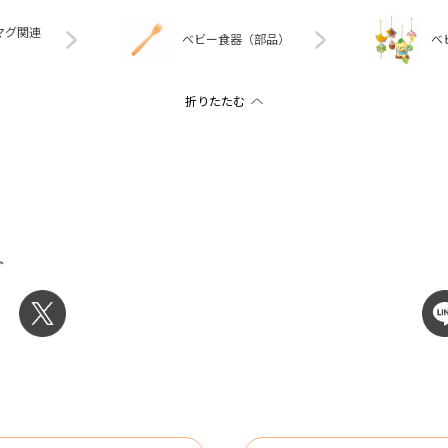
マグ関連
ベビー食器（部品）
ベ
ト