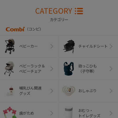
CATEGORY
カテゴリー
（コンビ）
ベビーカー
チャイルドシート
ベビーラック＆
抱っこひも
ベビーチェア
（子守帯）
哺乳びん関連
おしゃぶり
グッズ
おむつ・
歯がため
トイレグッズ