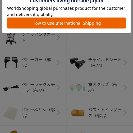
アウトドアグッズ
ペット用品
（ヘルメット）
ショッピングカー
ト
ベビーカー（部
チャイルドシート
品）
（部品）
ベビーラック＆チ
室内グッズ（部
ェア（部品）
品）
ベビーふとん（部
バス・トイレグッ
品）
ズ（部品）