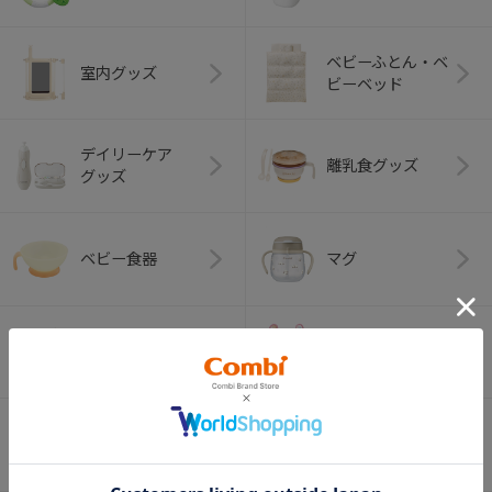
ベビーふとん・ベ
室内グッズ
ビーベッド
デイリーケア
離乳食グッズ
グッズ
ベビー食器
マグ
おはし・スプー
お食事エプロン
ン・フォーク
オーラルケア
ベビートイ
（お口のケア）