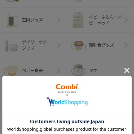
ベビーふとん・ベ
室内グッズ
ビーベッド
デイリーケア
離乳食グッズ
グッズ
ベビー食器
マグ
おはし・スプー
お食事エプロン
ン・フォーク
オーラルケア
ベビートイ
（お口のケア）