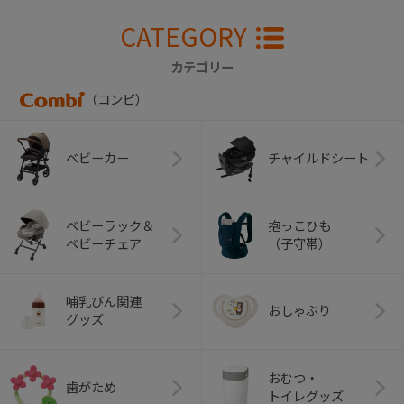
CATEGORY
カテゴリー
（コンビ）
ベビーカー
チャイルドシート
ベビーラック＆
抱っこひも
ベビーチェア
（子守帯）
哺乳びん関連
おしゃぶり
グッズ
おむつ・
歯がため
トイレグッズ