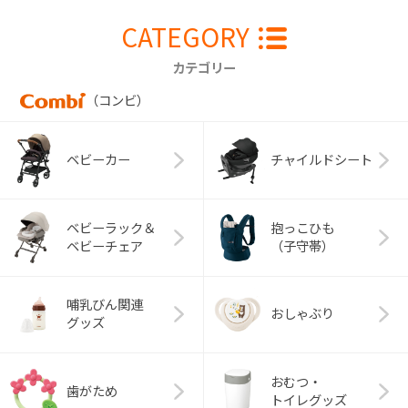
CATEGORY
カテゴリー
（コンビ）
ベビーカー
チャイルドシート
ベビーラック＆
抱っこひも
ベビーチェア
（子守帯）
哺乳びん関連
おしゃぶり
グッズ
おむつ・
歯がため
トイレグッズ