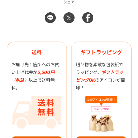
シェア
送料
ギフトラッピング
お届け先１箇所へのお買
贈り物を素敵な包装紙で
い上げ代金が
5,500円
ラッピング。
ギフトラッ
（税込）
以上で送料無
ピングOK
のアイコンが目
料。
印！