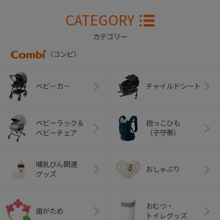
CATEGORY
カテゴリー
（コンビ）
ベビーカー
チャイルドシート
ベビーラック＆
抱っこひも
ベビーチェア
（子守帯）
哺乳びん関連
おしゃぶり
グッズ
おむつ・
歯がため
トイレグッズ