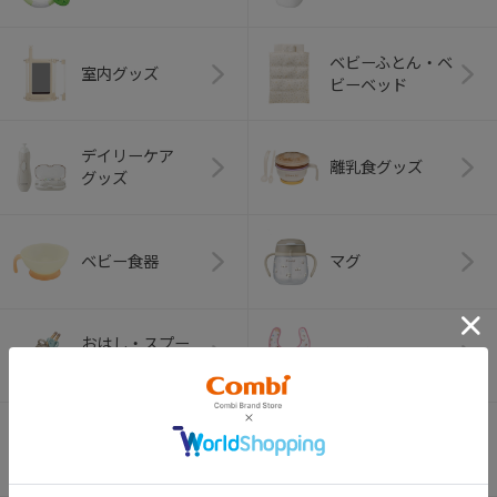
ベビーふとん・ベ
室内グッズ
ビーベッド
デイリーケア
離乳食グッズ
グッズ
ベビー食器
マグ
おはし・スプー
お食事エプロン
ン・フォーク
オーラルケア
ベビートイ
（お口のケア）