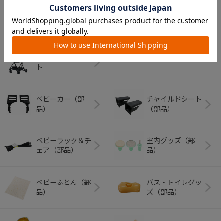
アウトドアグッズ
ペット用品
（ヘルメット）
ショッピングカー
ト
ベビーカー（部
チャイルドシート
品）
（部品）
ベビーラック＆チ
室内グッズ（部
ェア（部品）
品）
ベビーふとん（部
バス・トイレグッ
品）
ズ（部品）