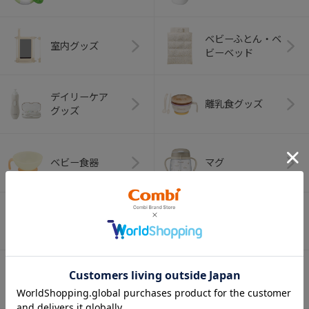
ベビーふとん・ベ
室内グッズ
ビーベッド
デイリーケア
離乳食グッズ
グッズ
ベビー食器
マグ
おはし・スプー
お食事エプロン
ン・フォーク
オーラルケア
ベビートイ
（お口のケア）