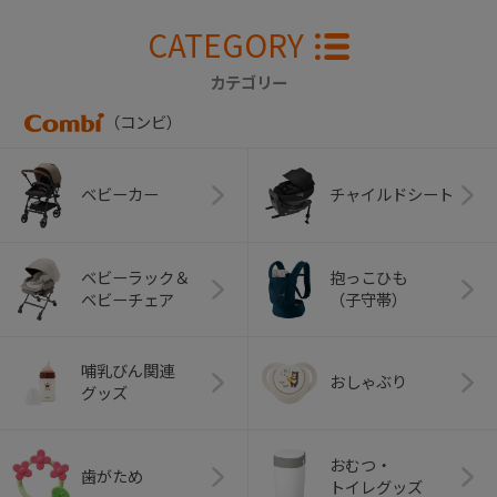
CATEGORY
カテゴリー
（コンビ）
ベビーカー
チャイルドシート
ベビーラック＆
抱っこひも
ベビーチェア
（子守帯）
哺乳びん関連
おしゃぶり
グッズ
おむつ・
歯がため
トイレグッズ