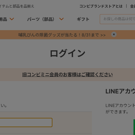
イテムと部品を品揃え
コンビブランドストアとは
会
用品
パーツ（部品）
ギフト
哺乳びんの除菌グッズが当たる！8/31まで >>
×
ログイン
旧コンビミニ会員のお客様はご確認ください
LINEア
さい。
LINEアカウ
ができます。