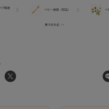
マグ関連
ベビー食器（部品）
ベ
ト