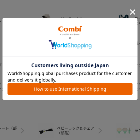
ベビーラック＆
抱
シート
ベビーチェア
（
おむつ・
室
トイレグッズ
ズ
ベビー食器
マ
ア
ア
ベビートイ
ア）
（
シート（部
ベビーラック＆チェア
室
（部品）