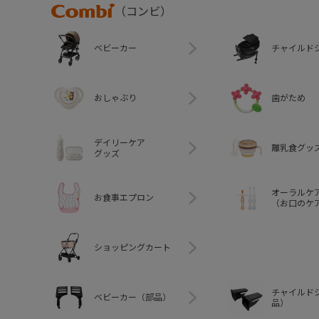
Combi
（コンビ）
ベビーカー
チャイルド
おしゃぶり
歯がため
デイリーケア
離乳食グッ
グッズ
オーラルケ
お食事エプロン
（お口のケ
ショッピングカート
チャイルド
ベビーカー（部品）
品）