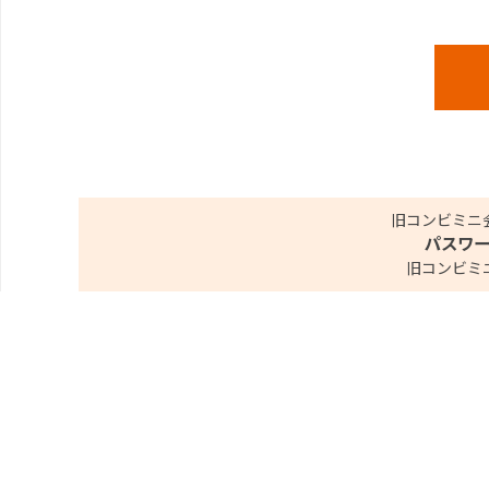
旧コンビミニ
パスワ
旧コンビミ