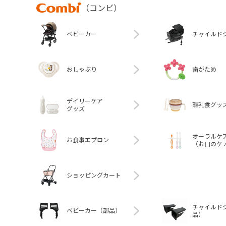
Combi
（コンビ）
ベビーカー
チャイルド
おしゃぶり
歯がため
デイリーケア
離乳食グッ
グッズ
オーラルケ
お食事エプロン
（お口のケ
ショッピングカート
チャイルド
ベビーカー（部品）
品）