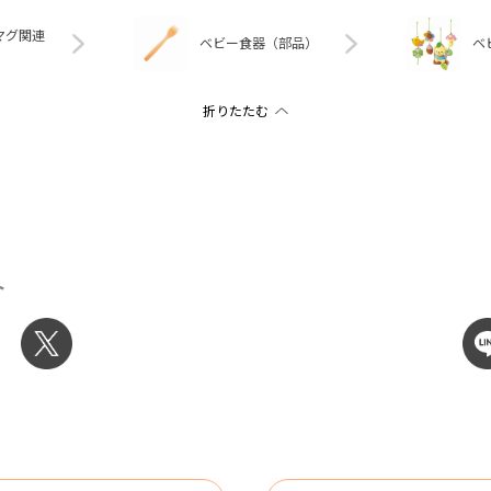
マグ関連
ベビー食器（部品）
ベ
ト