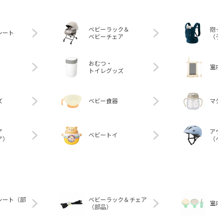
ベビーラック＆
抱
シート
ベビーチェア
（
おむつ・
室
トイレグッズ
ズ
ベビー食器
マ
ア
ア
ベビートイ
ア）
（
シート（部
ベビーラック＆チェア
室
（部品）