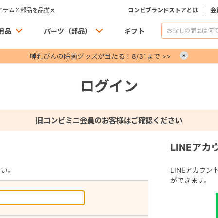
イテムと部品を品揃え
コンビブランドストアとは
会
用品
パーツ（部品）
ギフト
哺乳びんの除菌グッズが当たる！8/31まで >>
×
ログイン
旧コンビミニ会員のお客様はご確認ください
LINEア
さい。
LINEアカウ
ができます。