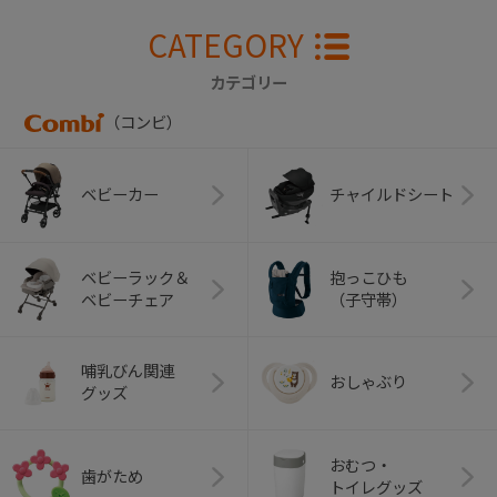
CATEGORY
カテゴリー
（コンビ）
ベビーカー
チャイルドシート
ベビーラック＆
抱っこひも
ベビーチェア
（子守帯）
哺乳びん関連
おしゃぶり
グッズ
おむつ・
歯がため
トイレグッズ