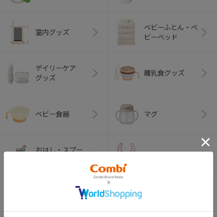
ベビーふとん・ベ
室内グッズ
ビーベッド
デイリーケア
離乳食グッズ
グッズ
ベビー食器
マグ
おはし・スプー
お食事エプロン
ン・フォーク
オーラルケア
ベビートイ
（お口のケア）