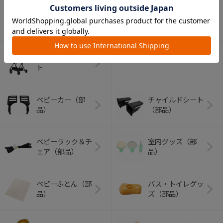
アウトドアグッズ
ペット用品
（ヘルメット）
ショッピングカー
ト
ベビーカー（部
チャイルドシート
品）
（部品）
ベビーラック＆チ
室内グッズ（部
ェア（部品）
品）
ベビーふとん（部
バス・トイレグッ
品）
ズ（部品）