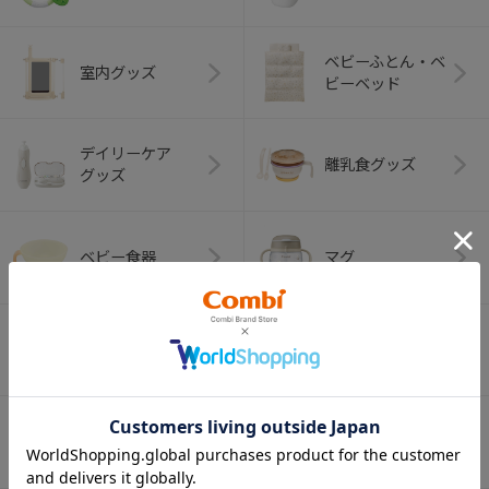
ベビーふとん・ベ
室内グッズ
ビーベッド
デイリーケア
離乳食グッズ
グッズ
ベビー食器
マグ
おはし・スプー
お食事エプロン
ン・フォーク
オーラルケア
ベビートイ
（お口のケア）