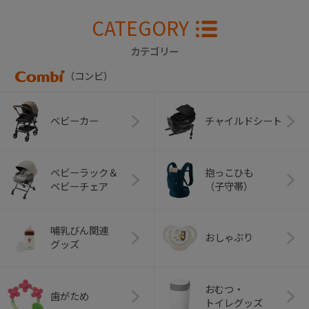
CATEGORY
カテゴリー
（コンビ）
ベビーカー
チャイルドシート
ベビーラック＆
抱っこひも
ベビーチェア
（子守帯）
哺乳びん関連
おしゃぶり
グッズ
おむつ・
歯がため
トイレグッズ