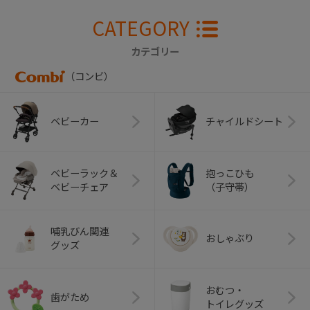
CATEGORY
カテゴリー
（コンビ）
ベビーカー
チャイルドシート
ベビーラック＆
抱っこひも
ベビーチェア
（子守帯）
哺乳びん関連
おしゃぶり
グッズ
おむつ・
歯がため
トイレグッズ