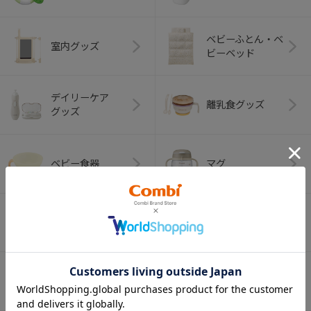
ベビーふとん・ベ
室内グッズ
ビーベッド
デイリーケア
離乳食グッズ
グッズ
ベビー食器
マグ
おはし・スプー
お食事エプロン
ン・フォーク
オーラルケア
ベビートイ
（お口のケア）