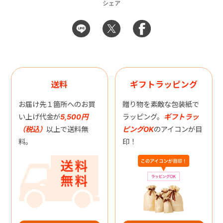
シェア
送料
ギフトラッピング
お届け先１箇所へのお買
贈り物を素敵な包装紙で
い上げ代金が
5,500円
ラッピング。
ギフトラッ
（税込）
以上で送料無
ピングOK
のアイコンが目
料。
印！