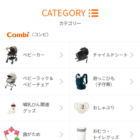
CATEGORY
カテゴリー
（コンビ）
ベビーカー
チャイルドシート
ベビーラック＆
抱っこひも
ベビーチェア
（子守帯）
哺乳びん関連
おしゃぶり
グッズ
おむつ・
歯がため
トイレグッズ