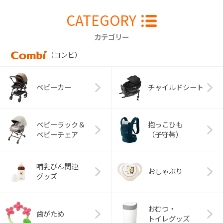
CATEGORY
カテゴリー
（コンビ）
ベビーカー
チャイルドシート
ベビーラック＆
抱っこひも
ベビーチェア
（子守帯）
哺乳びん関連
おしゃぶり
グッズ
おむつ・
歯がため
トイレグッズ