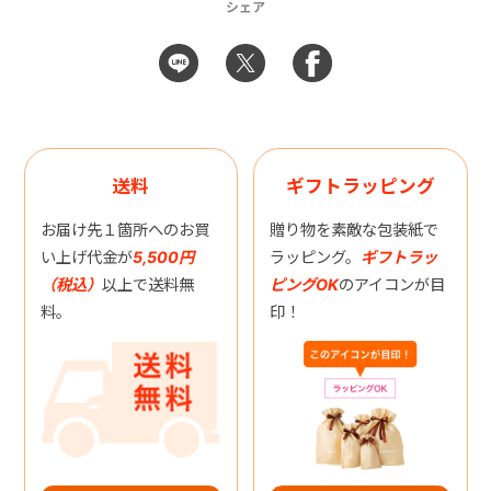
シェア
送料
ギフトラッピング
お届け先１箇所へのお買
贈り物を素敵な包装紙で
い上げ代金が
5,500円
ラッピング。
ギフトラッ
（税込）
以上で送料無
ピングOK
のアイコンが目
料。
印！