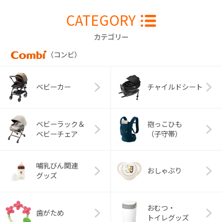
CATEGORY
カテゴリー
（コンビ）
ベビーカー
チャイルドシート
ベビーラック＆
抱っこひも
ベビーチェア
（子守帯）
哺乳びん関連
おしゃぶり
グッズ
おむつ・
歯がため
トイレグッズ