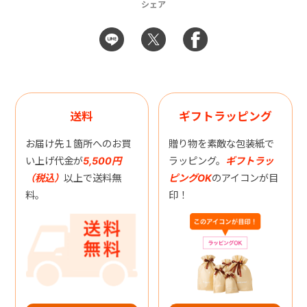
シェア
送料
ギフトラッピング
お届け先１箇所へのお買
贈り物を素敵な包装紙で
い上げ代金が
5,500円
ラッピング。
ギフトラッ
（税込）
以上で送料無
ピングOK
のアイコンが目
料。
印！