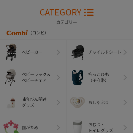
CATEGORY
カテゴリー
（コンビ）
ベビーカー
チャイルドシート
ベビーラック＆
抱っこひも
ベビーチェア
（子守帯）
哺乳びん関連
おしゃぶり
グッズ
おむつ・
歯がため
トイレグッズ