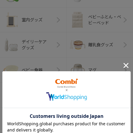
ベビーふとん・ベ
室内グッズ
ビーベッド
デイリーケア
離乳食グッズ
グッズ
ベビー食器
マグ
おはし・スプー
お食事エプロン
ン・フォーク
オーラルケア
ベビートイ
（お口のケア）