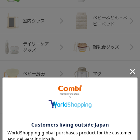
ベビーふとん・ベ
室内グッズ
ビーベッド
デイリーケア
離乳食グッズ
グッズ
ベビー食器
マグ
おはし・スプー
お食事エプロン
ン・フォーク
オーラルケア
ベビートイ
（お口のケア）