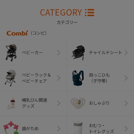
CATEGORY
カテゴリー
（コンビ）
ベビーカー
チャイルドシート
ベビーラック＆
抱っこひも
ベビーチェア
（子守帯）
哺乳びん関連
おしゃぶり
グッズ
おむつ・
歯がため
トイレグッズ