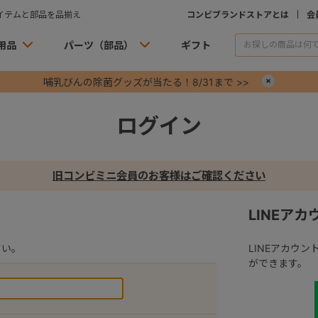
イテムと部品を品揃え
コンビブランドストアとは
会
用品
パーツ（部品）
ギフト
哺乳びんの除菌グッズが当たる！8/31まで >>
×
ログイン
旧コンビミニ会員のお客様はご確認ください
LINEア
さい。
LINEアカウ
ができます。