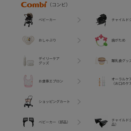
Combi
（コンビ）
ベビーカー
チャイルド
おしゃぶり
歯がため
デイリーケア
離乳食グッ
グッズ
オーラルケ
お食事エプロン
（お口のケ
ショッピングカート
チャイルド
ベビーカー（部品）
品）