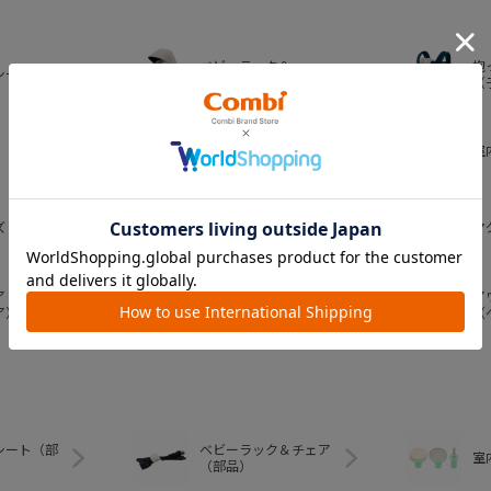
ベビーラック＆
抱
シート
ベビーチェア
（
おむつ・
室
トイレグッズ
ズ
ベビー食器
マ
ア
ア
ベビートイ
ア）
（
シート（部
ベビーラック＆チェア
室
（部品）