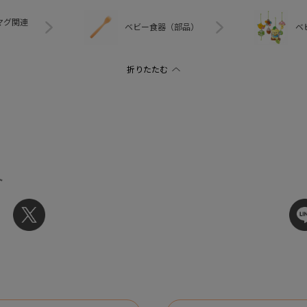
マグ関連
ベビー食器（部品）
ベ
ト