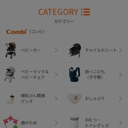
CATEGORY
カテゴリー
（コンビ）
ベビーカー
チャイルドシート
ベビーラック＆
抱っこひも
ベビーチェア
（子守帯）
哺乳びん関連
おしゃぶり
グッズ
おむつ・
歯がため
トイレグッズ