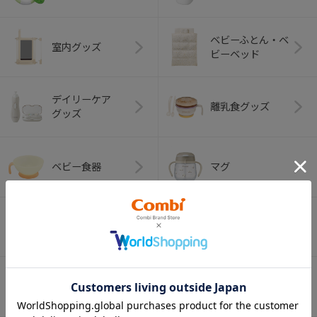
ベビーふとん・ベ
室内グッズ
ビーベッド
デイリーケア
離乳食グッズ
グッズ
ベビー食器
マグ
おはし・スプー
お食事エプロン
ン・フォーク
オーラルケア
ベビートイ
（お口のケア）