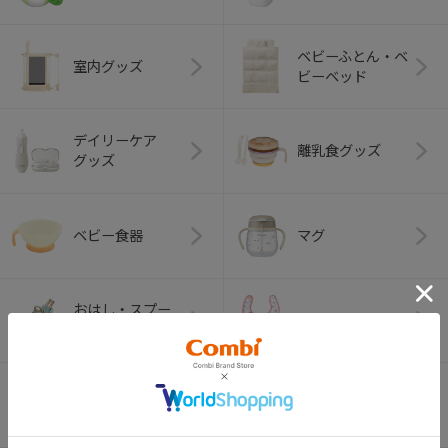
ベビーふとん・ベ
室内グッズ
ビーベッド
デイリーケア
離乳食グッズ
グッズ
ベビー食器
マグ
おはし・スプー
お食事エプロン
ン・フォーク
オーラルケア
ベビートイ
（お口のケア）