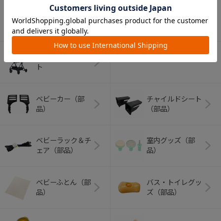
アウトドアグッズ
ペット用品
（ヘルメット）
ショッピングカー
ト
ベビーカー（部
チャイルドシート
品）
（部品）
ベビーラック＆チ
室内グッズ（部
ェア（部品）
品）
ベビーふとん（部
バス・トイレグッ
品）
ズ（部品）