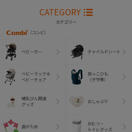
CATEGORY
カテゴリー
（コンビ）
ベビーカー
チャイルドシート
ベビーラック＆
抱っこひも
ベビーチェア
（子守帯）
哺乳びん関連
おしゃぶり
グッズ
おむつ・
歯がため
トイレグッズ