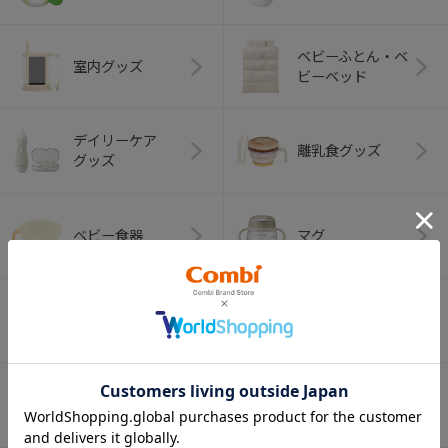
ベビーふとん・ベ
室内グッズ
ビーベッド
デイリーケア
離乳食グッズ
グッズ
ベビー食器
マグ
おはし・スプー
お食事エプロン
ン・フォーク
オーラルケア
ベビートイ
（お口のケア）