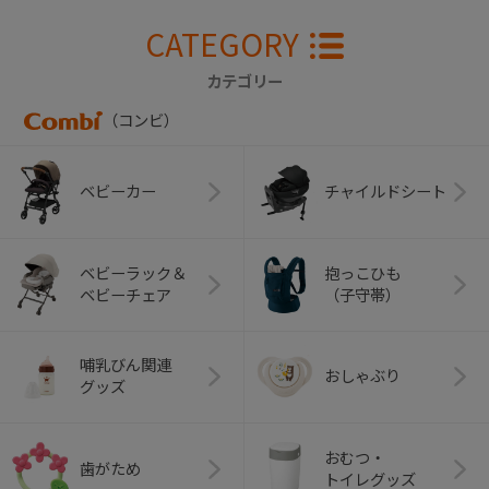
CATEGORY
カテゴリー
（コンビ）
ベビーカー
チャイルドシート
ベビーラック＆
抱っこひも
ベビーチェア
（子守帯）
哺乳びん関連
おしゃぶり
グッズ
おむつ・
歯がため
トイレグッズ