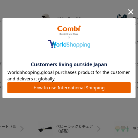
ベビーラック＆
抱
シート
ベビーチェア
（
おむつ・
室
トイレグッズ
ズ
ベビー食器
マ
ア
ア
ベビートイ
ア）
（
シート（部
ベビーラック＆チェア
室
（部品）