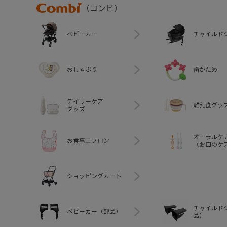
Combi
（コンビ）
ベビーカー
チャイルド
おしゃぶり
歯がため
デイリーケア
離乳食グッ
グッズ
オーラルケ
お食事エプロン
（お口のケ
ショッピングカート
チャイルド
ベビーカー（部品）
品）