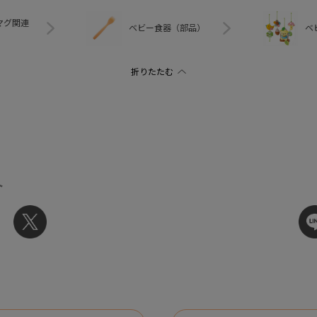
マグ関連
ベビー食器（部品）
ベ
ト