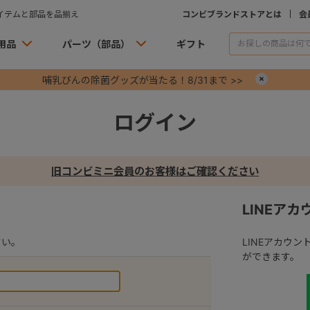
イテムと部品を品揃え
コンビブランドストアとは
会
用品
パーツ（部品）
ギフト
哺乳びんの除菌グッズが当たる！8/31まで >>
×
ログイン
旧コンビミニ会員のお客様はご確認ください
LINEア
さい。
LINEアカウ
ができます。