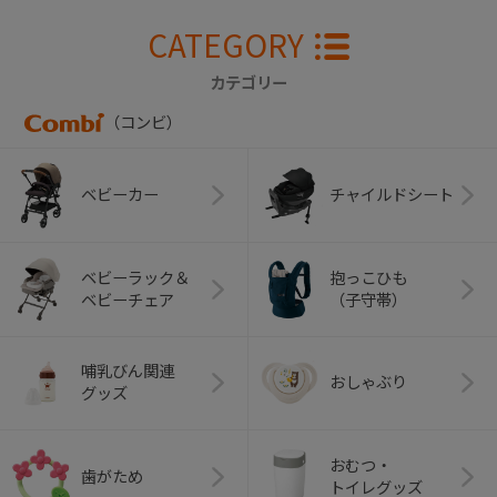
CATEGORY
カテゴリー
（コンビ）
ベビーカー
チャイルドシート
ベビーラック＆
抱っこひも
ベビーチェア
（子守帯）
哺乳びん関連
おしゃぶり
グッズ
おむつ・
歯がため
トイレグッズ