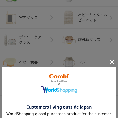
ベビーふとん・ベ
室内グッズ
ビーベッド
デイリーケア
離乳食グッズ
グッズ
ベビー食器
マグ
おはし・スプー
お食事エプロン
ン・フォーク
オーラルケア
ベビートイ
（お口のケア）